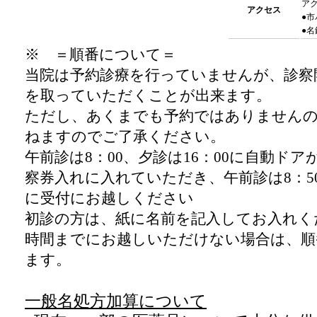
ア
アクセス
●
●
※ ＝順番について＝
当院は予約診療を行っていませんが、診察
を取っていただくことが出来ます。
ただし、あくまでも予約ではありません
ねますのでご了承ください。
午前診は
8
：
00
、夕診は
16
：
00
に自動ドア
察券入れに入れていただき、午前診は
8
：
5
に受付にお越しください
初診の方は、紙に名前を記入してお入れく
時間までにお越しいただけない場合は、順
ます。
一般名処方加算について