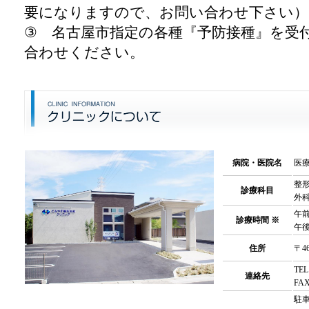
要になりますので、お問い合わせ下さい）
③ 名古屋市指定の各種『予防接種』を受
合わせください。
病院・医院名
医
整
診療科目
外
午前
診療時間 ※
午後
住所
〒4
TEL
連絡先
FAX
駐