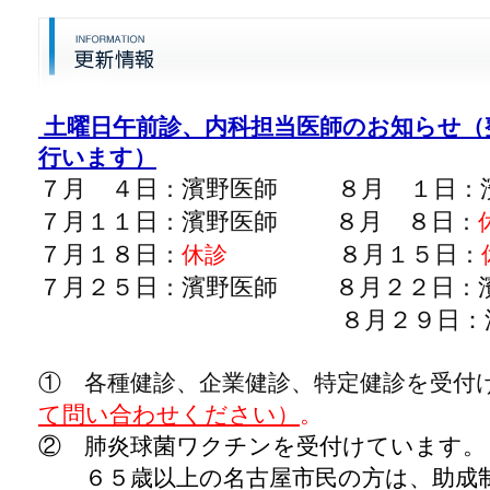
土曜日午前診、内科担当医師のお知らせ（
行います）
７
月 ４
日
濱野医師
８
月 １
日
：
：
７
月１１
日
濱野医師
８
月 ８
日
：
：
７
月１８
日
８
月１５
日
：
休診
：
７
月２５
日
濱野医師
８
月２２
日
：
：
８
月２９
日
：
① 各種健診、企業健診、特定健診を受付
て問い合わせください）
。
② 肺炎球菌ワクチンを受付けています。
６５歳以上の名古屋市民の方は、助成制